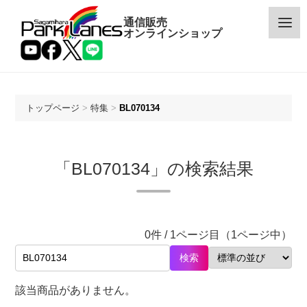
通信販売
オンラインショップ
トップページ
>
特集
>
BL070134
カテゴリー
「BL070134」の検索結果
メーカー
予約・新着商品
0件 / 1ページ目（1ページ中）
限定商品
検索
特価商品
該当商品がありません。
特集