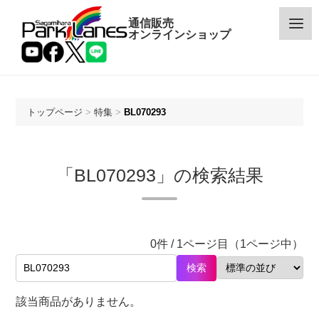
通信販売
オンラインショップ
トップページ
>
特集
>
BL070293
カテゴリー
「BL070293」の検索結果
メーカー
予約・新着商品
0件 / 1ページ目（1ページ中）
限定商品
検索
特価商品
該当商品がありません。
特集