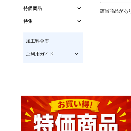
シューズパーツ
特価商品
該当商品があ
特集
特集
ウエア
加工料金表
グリップ･ソリッド
ご利用ガイド
加工料金表
グローブ･リストサポ
ート
ご利用ガイド
特定商取引法表
テーピングテープ
個人情報保護方
インサートテープ
クリーナー･ポリッシ
サイトポリシー
ュ等
更新履歴一覧
アクセサリー他
本･CD/DVD･チケット
他
メンテナンス他