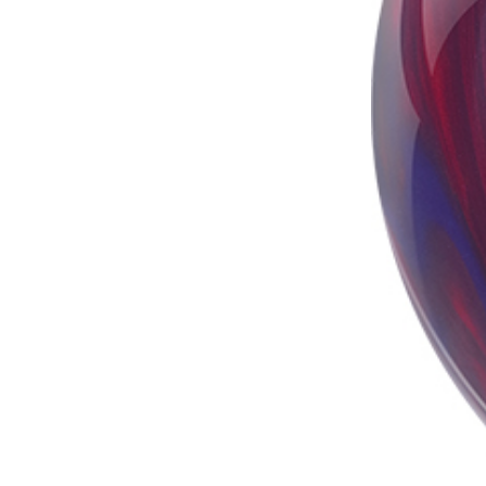
OUTLET･USED
加工料金他