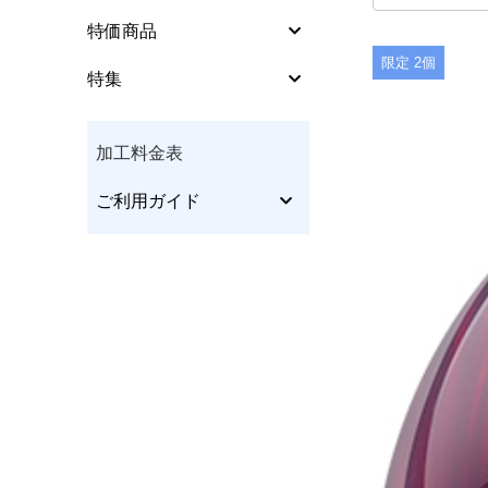
シューズパーツ
特価商品
特集
限定 2個
特集
ウエア
加工料金表
グリップ･ソリッド
ご利用ガイド
加工料金表
グローブ･リストサポ
ート
ご利用ガイド
特定商取引法表
テーピングテープ
個人情報保護方
インサートテープ
クリーナー･ポリッシ
サイトポリシー
ュ等
更新履歴一覧
アクセサリー他
本･CD/DVD･チケット
他
メンテナンス他