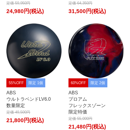
定価 59,950円
定価 64,350円
24,980円(税込)
31,500円(税込)
55%OFF
限定 1個
60%OFF
限定 2個
ABS
ABS
ウルトラベンドLV6.0
プロアム
数量限定
フレックスゾーン
限定特価
定価 49,500円
定価 55,000円
21,800円(税込)
21,480円(税込)