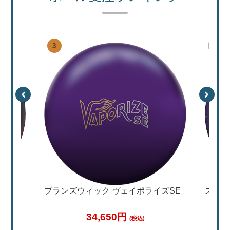
特集
加工料金表
ご利用ガイド
特定商取引法表記に
個人情報保護方針
サイトポリシー
更新履歴一覧
ブランズウィック ヴェイポライズSE
ストー
34,650円
(税込)