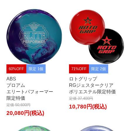
60%OFF
限定 1個
71%OFF
限定 2個
ABS
ロトグリップ
プロアム
RGジェスタークリア
エリートパフォーマー
ポリエステル限定特価
限定特価
定価 37,400円
定価 50,600円
10,780円(税込)
20,080円(税込)