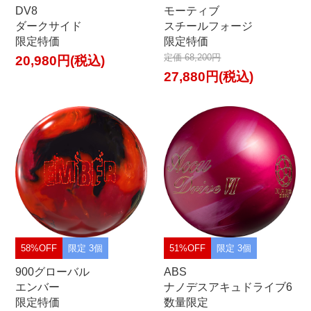
DV8
モーティブ
ダークサイド
スチールフォージ
限定特価
限定特価
定価 68,200円
20,980円(税込)
27,880円(税込)
58%OFF
限定 3個
51%OFF
限定 3個
900グローバル
ABS
エンバー
ナノデスアキュドライブ6
限定特価
数量限定