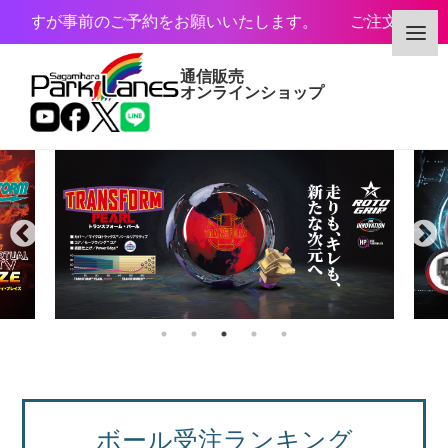
前のご予約をお願いいたします。 ご注文商品のお取り置き期
通信販売
オンラインショップ
カテゴリー
メーカー
予約・新着商品
限定商品
ボール受注ランキング
特価商品