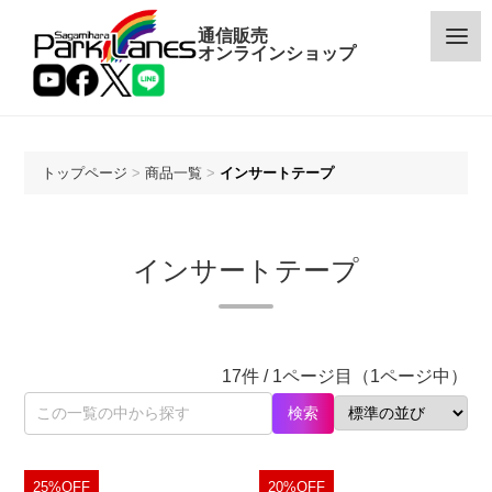
通信販売
オンラインショップ
トップページ
>
商品一覧
>
インサートテープ
カテゴリー
インサートテープ
メーカー
予約・新着商品
17件 / 1ページ目（1ページ中）
限定商品
検索
特価商品
25%OFF
20%OFF
特集