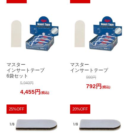
加工料金表
ご利用ガイド
特定商取引法表記に
個人情報保護方針
マスター
マスター
サイトポリシー
インサートテープ
インサートテープ
6袋セット
990円
5,940円
更新履歴一覧
792円
(税込)
4,455円
(税込)
25%OFF
20%OFF