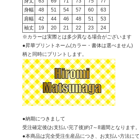
身丈
63
69
71
73
75
77
身幅
48
51
54
57
60
63
肩幅
42
44
46
48
51
53
袖丈
19
20
21
22
23
24
※カラーは実際とは多少異なる場合がございます
●昇華プリントネーム(カラー・書体は選べません)
柄と同時にプリントします。
●納期につきまして
受注確定後(お支払い完了後)約7～8週間となります
●本商品は完全受注生産品につき、お支払い方法に