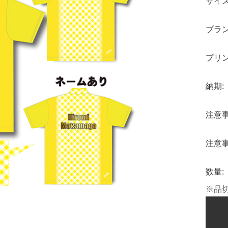
サイズ
ブラン
プリン
納期:
記に基づく表示
注意事
針
注意事
数量:
※品