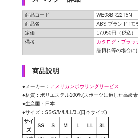
商品コード
WE08BR22T5N
商品名
ABS ブランドT
定価
17,050円（税込）
備考
カタログ
・
ブラッ
品切れ等の場合に
商品説明
●メーカー：
アメリカンボウリングサービス
●材質：ポリエステル100%(スポーツに適した高級素
●生産国：日本
●サイズ：SS/S/M/L/LL/3L(日本サイズ)
サイ
SS
S
M
L
LL
3L
ズ