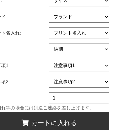
:
ド:
ト名入れ:
項1:
項2:
切れ等の場合には別途ご連絡を差し上げます。
カートに入れる