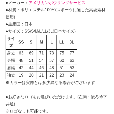
●メーカー：
アメリカンボウリングサービス
●材質：ポリエステル100%(スポーツに適した高級素材
使用)
●生産国：日本
●サイズ：SS/S/M/L/LL/3L(日本サイズ)
サイ
SS
S
M
L
LL
3L
ズ
身丈
63
69
71
73
75
77
身幅
48
51
54
57
60
63
肩幅
42
44
46
48
51
53
袖丈
19
20
21
22
23
24
※カラーは実際とは多少異なる場合がございます
●お好きなロゴをお選びいただけます。(左胸・後ろ衿下
共通)
※ロゴなしも可能です。