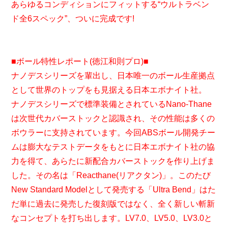
あらゆるコンディションにフィットする“ウルトラベン
ド全6スペック”、ついに完成です!
■ボール特性レポート(徳江和則プロ)■
ナノデスシリーズを輩出し、日本唯一のボール生産拠点
として世界のトップをも見据える日本エボナイト社。
ナノデスシリーズで標準装備とされているNano-Thane
は次世代カバーストックと認識され、その性能は多くの
ボウラーに支持されています。今回ABSボール開発チー
ムは膨大なテストデータをもとに日本エボナイト社の協
力を得て、あらたに新配合カバーストックを作り上げま
した。その名は「Reacthane(リアクタン)」。このたび
New Standard Modelとして発売する「Ultra Bend」はた
だ単に過去に発売した復刻版ではなく、全く新しい斬新
なコンセプトを打ち出します。LV7.0、LV5.0、LV3.0と