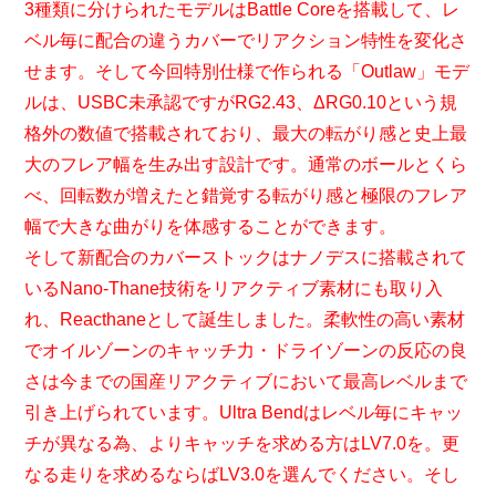
3種類に分けられたモデルはBattle Coreを搭載して、レ
ベル毎に配合の違うカバーでリアクション特性を変化さ
せます。そして今回特別仕様で作られる「Outlaw」モデ
ルは、USBC未承認ですがRG2.43、ΔRG0.10という規
格外の数値で搭載されており、最大の転がり感と史上最
大のフレア幅を生み出す設計です。通常のボールとくら
べ、回転数が増えたと錯覚する転がり感と極限のフレア
幅で大きな曲がりを体感することができます。
そして新配合のカバーストックはナノデスに搭載されて
いるNano-Thane技術をリアクティブ素材にも取り入
れ、Reacthaneとして誕生しました。柔軟性の高い素材
でオイルゾーンのキャッチ力・ドライゾーンの反応の良
さは今までの国産リアクティブにおいて最高レベルまで
引き上げられています。Ultra Bendはレベル毎にキャッ
チが異なる為、よりキャッチを求める方はLV7.0を。更
なる走りを求めるならばLV3.0を選んでください。そし