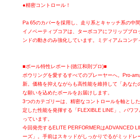
●精密コントロール！
Pa 65のカバーを採用し、走り系とキャッチ系の
イノベーティブコアは、ターボコアにフリップブロ
ンドの動きのみ強化しています。ミディアムコンデ
■ボール特性レポート(徳江和則プロ)■
ボウリングを愛するすべてのプレーヤーへ。Pro-a
新。価格を抑えながらも高性能を維持して「あなた
な願いを込めたボールをお届けします。
3つのカテゴリーは、精密なコントロールを軸とした「A
定した性能を発揮する「FLEXIBLE LINE」、パワ
っています。
今回発売するELITE PERFORMERはADVANC
ーズ」。手前はスキッドがしっかりでるがミッドレ