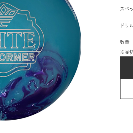
スペッ
ドリル
数量:
※品
記に基づく表示
針