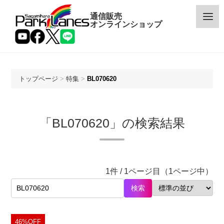
通信販売
オンラインショップ
トップページ
>
特集
>
BL070620
カテゴリー
「BL070620」の検索結果
メーカー
予約・新着商品
1件 / 1ページ目（1ページ中）
限定商品
検索
特価商品
46%OFF
特集