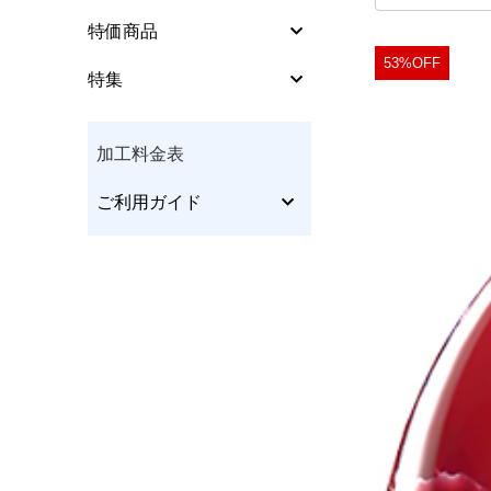
シューズパーツ
特価商品
特集
53%OFF
特集
ウエア
加工料金表
グリップ･ソリッド
ご利用ガイド
加工料金表
グローブ･リストサポ
ート
ご利用ガイド
特定商取引法表
テーピングテープ
個人情報保護方
インサートテープ
クリーナー･ポリッシ
サイトポリシー
ュ等
更新履歴一覧
アクセサリー他
本･CD/DVD･チケット
他
メンテナンス他