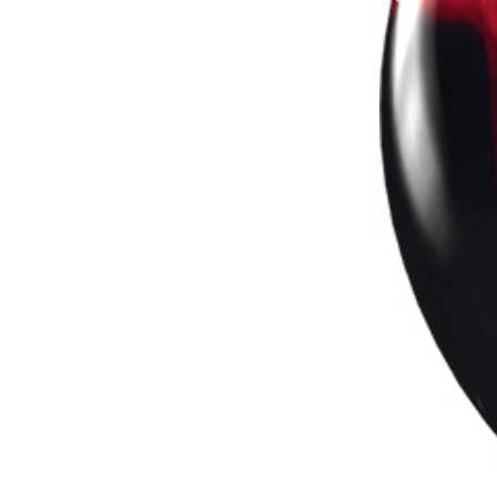
OUTLET･USED
加工料金他