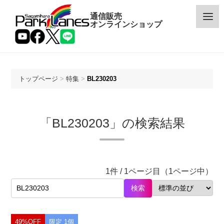
通信販売
オンラインショップ
トップページ
>
特集
>
BL230203
カテゴリー
「BL230203」の検索結果
メーカー
予約・新着商品
1件 / 1ページ目（1ページ中）
限定商品
検索
特価商品
49%OFF
限定 1個
特集