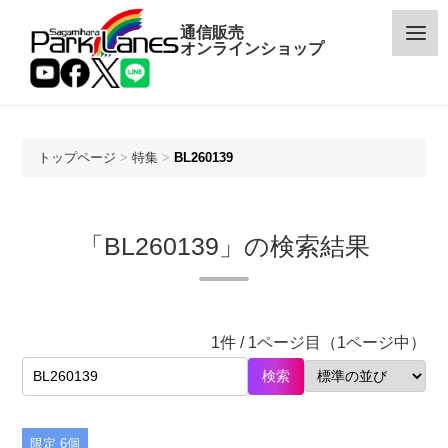
通信販売
オンラインショップ
トップページ
>
特集
>
BL260139
カテゴリー
「BL260139」の検索結果
メーカー
予約・新着商品
1件 / 1ページ目（1ページ中）
限定商品
検索
特価商品
限定 6個
特集