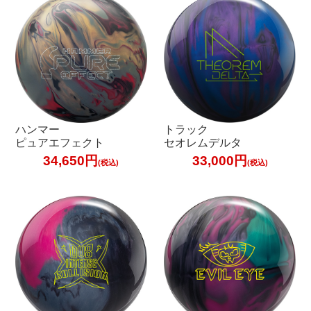
加工料金表
ご利用ガイド
特定商取引法表記に
ハンマー
トラック
個人情報保護方針
ピュアエフェクト
セオレムデルタ
34,650円
33,000円
サイトポリシー
(税込)
(税込)
更新履歴一覧