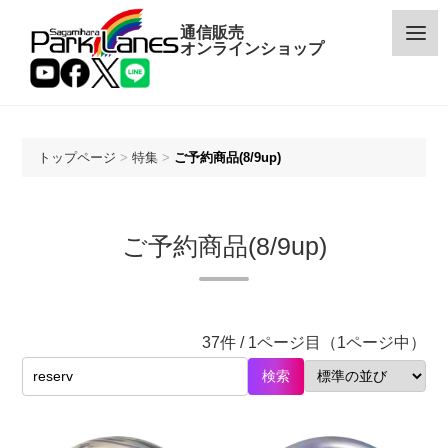
通信販売
オンラインショップ
トップページ
>
特集
>
ご予約商品(8/9up)
カテゴリー
ご予約商品(8/9up)
メーカー
予約・新着商品
37件 / 1ページ目（1ページ中）
限定商品
検索
特価商品
特集