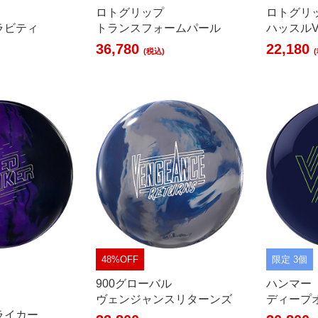
ロトグリップ
ロトグリ
ラビティ
トランスフォームパール
ハッスルV
36,780
22,180
(税込)
48%OFF
限定 3個
900グローバル
ハンマー
ヴェンジャンスリターンズ
ディープ
ライカー