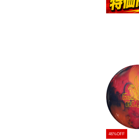
OUTLET･USED
加工料金他
46%OFF