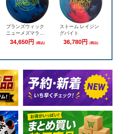
ブランズウィック
ストーム レイジン
900グロ
ニューメズマライ
グバイト
キングコ
ズ
ト
34,650円
36,780円
33,8
(税込)
(税込)