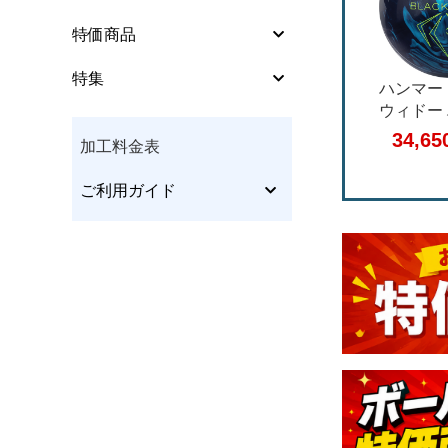
シューズパーツ
特価商品
特集
ウエア
ブランズウィック
ストーム フィジッ
ハンマー
ヴェイポライズSE
クスジェネシス
ウィドー
グリップ･ソリッド
ッド ブ
34,650円
36,780円
34,6
(税込)
(税込)
加工料金表
グローブ･リストサポー
ァイア
ト
ご利用ガイド
テーピングテープ
インサートテープ
クリーナー･ポリッシュ
等
アクセサリー他
本･CD/DVD･チケット他
メンテナンス他