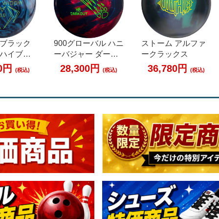
 ブラック
900グローバル ハニ
ストーム アルファ
 ハイブリ
ーバジャー ダーク
ークラックス
ラックサフ
アウト
50円
28,300円
36,780円
(税込)
(税込)
(税込)