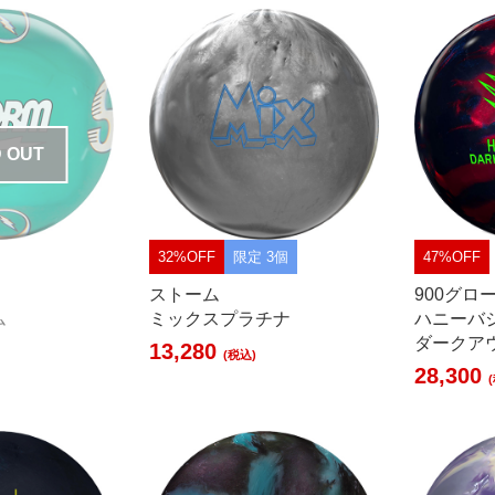
 OUT
32%OFF
限定 3個
47%OFF
ストーム
900グロ
ム
ミックスプラチナ
ハニーバ
ダークア
13,280
(税込)
28,300