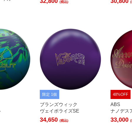
32,800
30,800
(税込)
限定 1個
48%OFF
ブランズウィック
ABS
ト
ヴェイポライズSE
ナノデス
34,650
33,000
(税込)