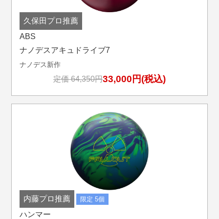
久保田プロ推薦
ABS
ナノデスアキュドライブ7
ナノデス新作
33,000円(税込)
定価 64,350円
内藤プロ推薦
限定 5個
ハンマー