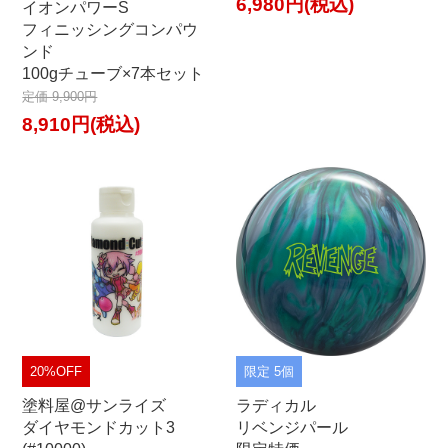
6,980円(税込)
イオンパワーS
フィニッシングコンパウ
ンド
100gチューブ×7本セット
定価 9,900円
8,910円(税込)
20%OFF
限定 5個
塗料屋@サンライズ
ラディカル
ダイヤモンドカット3
リベンジパール