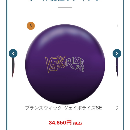
特集
加工料金表
ご利用ガイド
特定商取引法表記に
個人情報保護方針
サイトポリシー
更新履歴一覧
ズSE
ストーム フィジックスジェネシス
ハンマ
ッド 
36,780円
(税込)