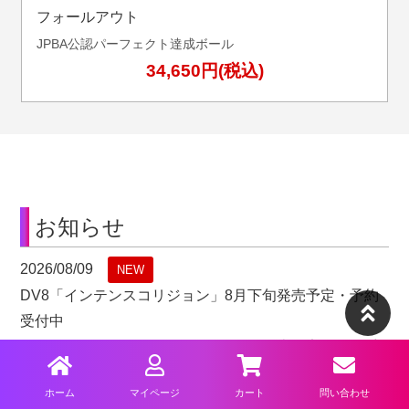
フォールアウト
JPBA公認パーフェクト達成ボール
34,650円(税込)
お知らせ
2026/08/09
NEW
DV8「
インテンスコリジョン
」8月下旬発売予定・予約
受付中
トラック「
セオレムデルタ
」8月下旬発売予定・予約受
付中
ホーム
マイページ
カート
問い合わせ
ハンマー「
ピュアエフェクト
」8月下旬発売予定・予約