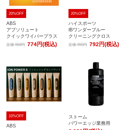
20%OFF
20%OFF
ABS
ハイスポーツ
アブソリュート
IBワンダーブルー
クイックワイパープラス
クリーニングクロス
774円(税込)
792円(税込)
定価 968円
定価 990円
10%OFF
ストーム
パワーエッジ業務用
ABS