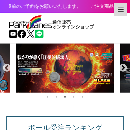
ご予約をお願いいたします。 ご注文商品のお取り置き期間は
通信販売
オンラインショップ
カテゴリー
メーカー
予約・新着商品
限定商品
ボール受注ランキング
特価商品