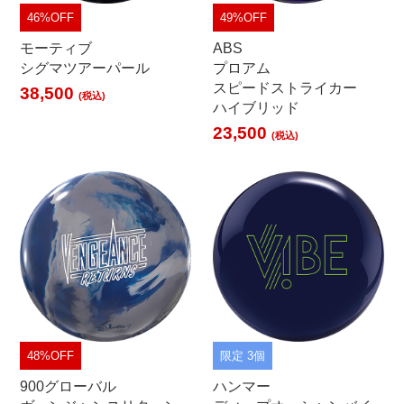
46%OFF
49%OFF
モーティブ
ABS
シグマツアーパール
プロアム
スピードストライカー
38,500
(税込)
ハイブリッド
23,500
(税込)
48%OFF
限定 3個
900グローバル
ハンマー