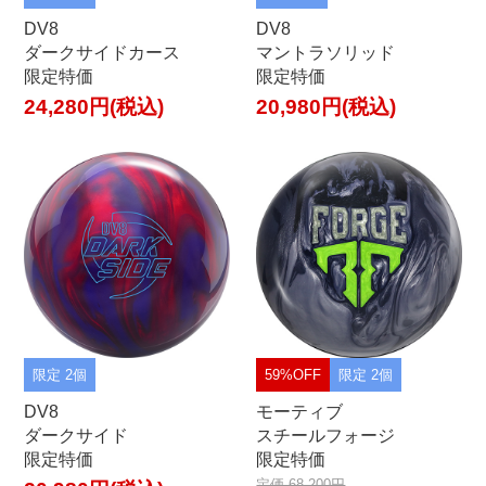
DV8
DV8
ダークサイドカース
マントラソリッド
限定特価
限定特価
24,280円(税込)
20,980円(税込)
限定 2個
59%OFF
限定 2個
DV8
モーティブ
ダークサイド
スチールフォージ
限定特価
限定特価
定価 68,200円