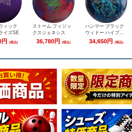
 ブラック
900グローバル ハニ
ストーム アルファ
 ハイブリ
ーバジャー ダーク
ークラックス
ラックサフ
アウト
50円
28,300円
36,780円
(税込)
(税込)
(税込)