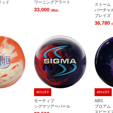
リッド
ワーニングアラート
ストーム
33,000
バーチャ
(税込)
ブレイズ
36,780
46%OFF
49%OFF
モーティブ
ABS
シグマツアーパール
プロアム
スピード