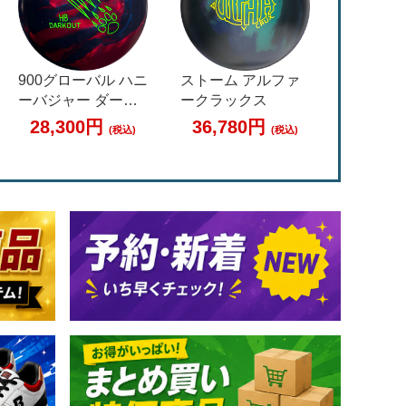
ブランズウィック
ストーム レイジン
900グロ
ニューメズマライ
グバイト
キングコ
ズ
ト
34,650円
36,780円
33,8
(税込)
(税込)