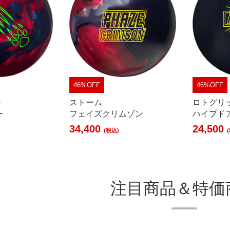
46%OFF
46%OFF
ル
ストーム
ロトグリ
ー
フェイズクリムゾン
ハイプド
34,400
24,500
(税込)
注目商品＆特価