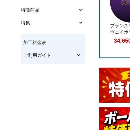
シューズパーツ
特価商品
特集
ウエア
ブランズウィック
ストーム フィジッ
ハンマー
ヴェイポライズSE
クスジェネシス
ウィドー
グリップ･ソリッド
ッド ブ
34,650円
36,780円
34,6
(税込)
(税込)
加工料金表
グローブ･リストサポー
ァイア
ト
ご利用ガイド
テーピングテープ
インサートテープ
クリーナー･ポリッシュ
等
アクセサリー他
本･CD/DVD･チケット他
メンテナンス他