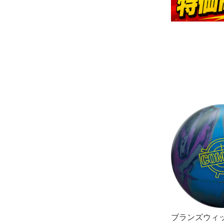
OUTLET･USED
加工料金他
ブランズウィ