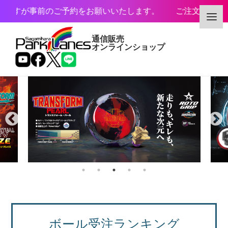
前のご予約をお願いいたします。 ご注文商品のお取り置き期
通信販売
オンラインショップ
カテゴリー
メーカー
予約・新着商品
限定商品
ボール受注ランキング
特価商品