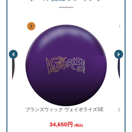
特集
加工料金表
ご利用ガイド
特定商取引法表記に
個人情報保護方針
サイトポリシー
更新履歴一覧
ブランズウィック ヴェイポライズSE
ストー
34,650円
(税込)