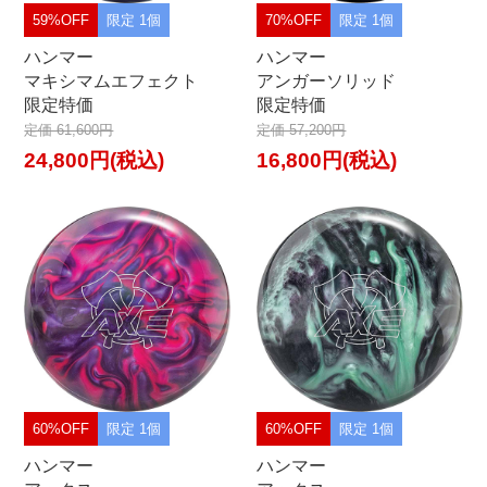
59%OFF
限定 1個
70%OFF
限定 1個
ハンマー
ハンマー
マキシマムエフェクト
アンガーソリッド
限定特価
限定特価
定価 61,600円
定価 57,200円
24,800円(税込)
16,800円(税込)
60%OFF
限定 1個
60%OFF
限定 1個
ハンマー
ハンマー