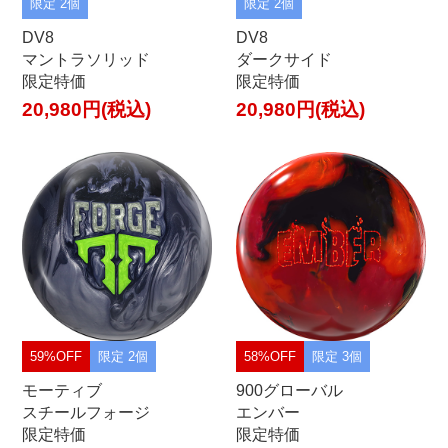
限定 2個
限定 2個
DV8
DV8
マントラソリッド
ダークサイド
限定特価
限定特価
20,980円(税込)
20,980円(税込)
59%OFF
限定 2個
58%OFF
限定 3個
モーティブ
900グローバル
スチールフォージ
エンバー
限定特価
限定特価