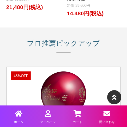
定価 39,600円
21,480円(税込)
14,480円(税込)
プロ推薦ピックアップ
48%OFF
久保田プロ推薦
ホーム
マイページ
カート
問い合わせ