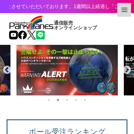
いただいております。1週間以上経過し「ご来場」もしくは
通信販売
オンラインショップ
カテゴリー
メーカー
予約・新着商品
限定商品
ボール受注ランキング
特価商品