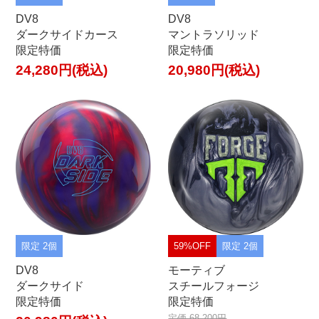
DV8
DV8
ダークサイドカース
マントラソリッド
限定特価
限定特価
24,280円(税込)
20,980円(税込)
限定 2個
59%OFF
限定 2個
DV8
モーティブ
ダークサイド
スチールフォージ
限定特価
限定特価
定価 68,200円