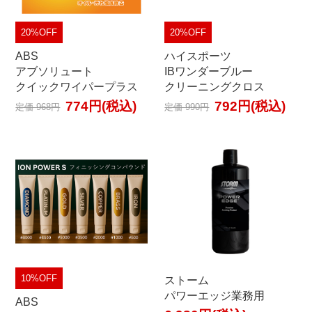
20%OFF
20%OFF
ABS
ハイスポーツ
アブソリュート
IBワンダーブルー
クイックワイパープラス
クリーニングクロス
774円(税込)
792円(税込)
定価 968円
定価 990円
10%OFF
ストーム
パワーエッジ業務用
ABS