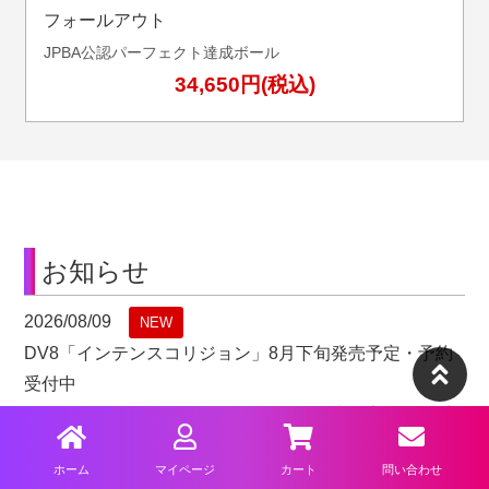
フォールアウト
JPBA公認パーフェクト達成ボール
34,650円(税込)
お知らせ
2026/08/09
NEW
DV8「
インテンスコリジョン
」8月下旬発売予定・予約
受付中
トラック「
セオレムデルタ
」8月下旬発売予定・予約受
付中
ホーム
マイページ
カート
問い合わせ
ハンマー「
ピュアエフェクト
」8月下旬発売予定・予約