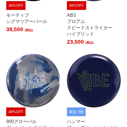
46%OFF
49%OFF
モーティブ
ABS
シグマツアーパール
プロアム
スピードストライカー
38,500
(税込)
ハイブリッド
23,500
(税込)
48%OFF
限定 3個
900グローバル
ハンマー