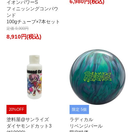
6,980円(税込)
イオンパワーS
フィニッシングコンパウ
ンド
100gチューブ×7本セット
定価 9,900円
8,910円(税込)
20%OFF
限定 5個
塗料屋@サンライズ
ラディカル
ダイヤモンドカット3
リベンジパール