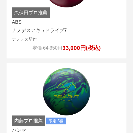
久保田プロ推薦
ABS
ナノデスアキュドライブ7
ナノデス新作
33,000円(税込)
定価 64,350円
内藤プロ推薦
限定 5個
ハンマー