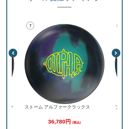
特集
加工料金表
ご利用ガイド
特定商取引法表記に
個人情報保護方針
サイトポリシー
更新履歴一覧
ス
ブランズウィック ニューメズマライズ
ストー
34,650円
(税込)